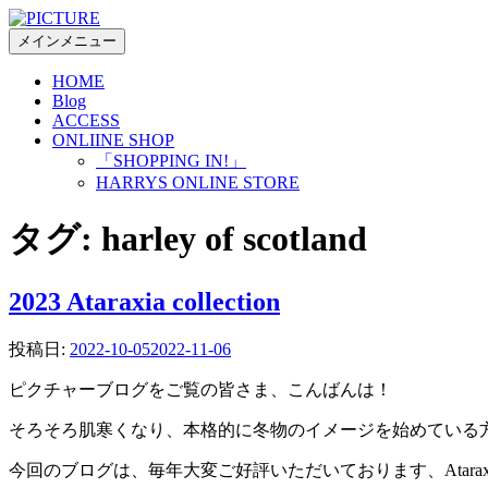
コ
ン
メインメニュー
テ
HOME
ン
Blog
ツ
ACCESS
へ
ONLIINE SHOP
ス
「SHOPPING IN!」
キ
HARRYS ONLINE STORE
ッ
プ
タグ:
harley of scotland
2023 Ataraxia collection
投稿日:
2022-10-05
2022-11-06
ピクチャーブログをご覧の皆さま、こんばんは！
そろそろ肌寒くなり、本格的に冬物のイメージを始めている方も
今回のブログは、毎年大変ご好評いただいております、Atar