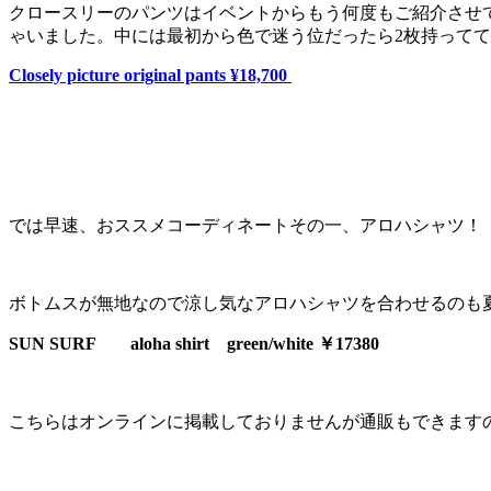
クロースリーのパンツはイベントからもう何度もご紹介させ
ゃいました。中には最初から色で迷う位だったら2枚持って
Closely picture original pants ¥18,700
では早速、おススメコーディネートその一、アロハシャツ！
ボトムスが無地なので涼し気なアロハシャツを合わせるのも
SUN SURF aloha shirt green/white ￥17380
こちらはオンラインに掲載しておりませんが通販もできます