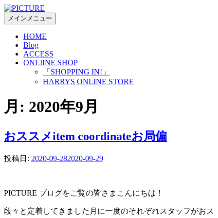
コ
ン
メインメニュー
テ
HOME
ン
Blog
ツ
ACCESS
へ
ONLIINE SHOP
ス
「SHOPPING IN!」
キ
HARRYS ONLINE STORE
ッ
プ
月:
2020年9月
おススメitem coordinateお局偏
投稿日:
2020-09-28
2020-09-29
PICTURE ブログをご覧の皆さまこんにちは！
段々と定着してきました月に一度のそれぞれスタッフがおス