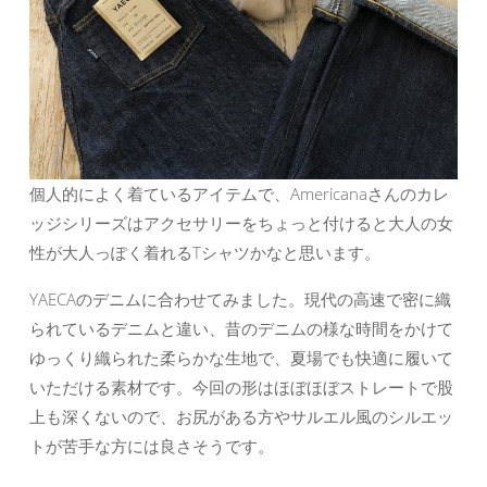
個人的によく着ているアイテムで、Americanaさんのカレ
ッジシリーズはアクセサリーをちょっと付けると大人の女
性が大人っぽく着れるTシャツかなと思います。
YAECAのデニムに合わせてみました。現代の高速で密に織
られているデニムと違い、昔のデニムの様な時間をかけて
ゆっくり織られた柔らかな生地で、夏場でも快適に履いて
いただける素材です。今回の形はほぼほぼストレートで股
上も深くないので、お尻がある方やサルエル風のシルエッ
トが苦手な方には良さそうです。