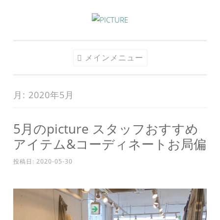
コ
ン
テ
メインメニュー
ン
ツ
へ
月:
2020年5月
ス
キ
5月のpicture スタッフおすすめ
ッ
プ
アイテム&コーディネートお局偏
投稿日:
2020-05-30