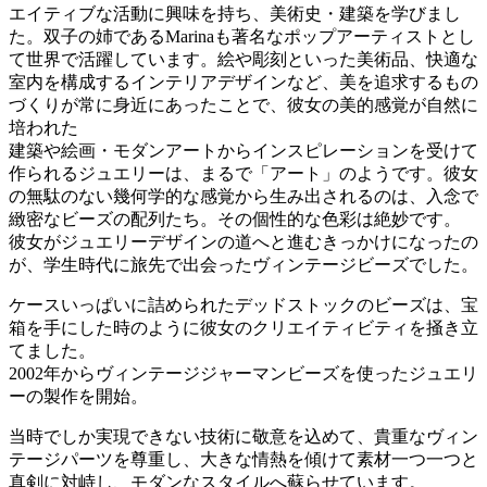
エイティブな活動に興味を持ち、美術史・建築を学びまし
た。双子の姉であるMarinaも著名なポップアーティストとし
て世界で活躍しています。絵や彫刻といった美術品、快適な
室内を構成するインテリアデザインなど、美を追求するもの
づくりが常に身近にあったことで、彼女の美的感覚が自然に
培われた
建築や絵画・モダンアートからインスピレーションを受けて
作られるジュエリーは、まるで「アート」のようです。彼女
の無駄のない幾何学的な感覚から生み出されるのは、入念で
緻密なビーズの配列たち。その個性的な色彩は絶妙です。
彼女がジュエリーデザインの道へと進むきっかけになったの
が、学生時代に旅先で出会ったヴィンテージビーズでした。
ケースいっぱいに詰められたデッドストックのビーズは、宝
箱を手にした時のように彼女のクリエイティビティを掻き立
てました。
2002年からヴィンテージジャーマンビーズを使ったジュエリ
ーの製作を開始。
当時でしか実現できない技術に敬意を込めて、貴重なヴィン
テージパーツを尊重し、大きな情熱を傾けて素材一つ一つと
真剣に対峙し、モダンなスタイルへ蘇らせています。