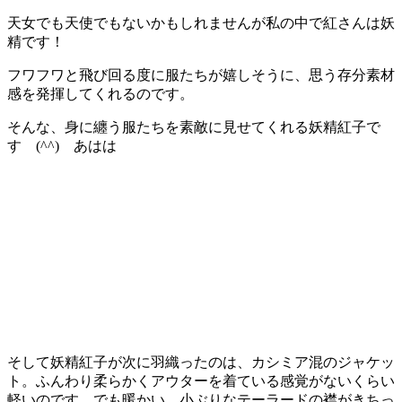
天女でも天使でもないかもしれませんが私の中で紅さんは妖
精です！
フワフワと飛び回る度に服たちが嬉しそうに、思う存分素材
感を発揮してくれるのです。
そんな、身に纏う服たちを素敵に見せてくれる妖精紅子で
す (^^) あはは
そして妖精紅子が次に羽織ったのは、カシミア混のジャケッ
ト。ふんわり柔らかくアウターを着ている感覚がないくらい
軽いのです。でも暖かい。小ぶりなテーラードの襟がきちっ