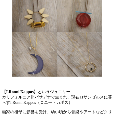
【I.Ronni Kappos】
というジュエリー
カリフォルニア州パサデナで生まれ、現在ロサンゼルスに暮
らすI.Ronni Kappos（ロニー・カポス）
画家の祖母に影響を受け、幼い頃から音楽やアートなどクリ