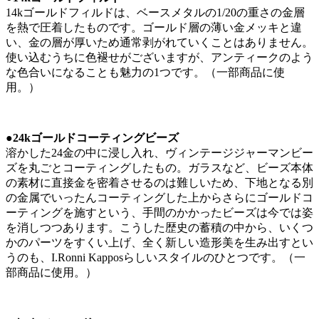
14kゴールドフィルドは、ベースメタルの1/20の重さの金層
を熱で圧着したものです。ゴールド層の薄い金メッキと違
い、金の層が厚いため通常剥がれていくことはありません。
使い込むうちに色褪せがございますが、アンティークのよう
な色合いになることも魅力の1つです。（一部商品に使
用。）
●24kゴールドコーティングビーズ
溶かした24金の中に浸し入れ、ヴィンテージジャーマンビー
ズを丸ごとコーティングしたもの。ガラスなど、ビーズ本体
の素材に直接金を密着させるのは難しいため、下地となる別
の金属でいったんコーティングした上からさらにゴールドコ
ーティングを施すという、手間のかかったビーズは今では姿
を消しつつあります。こうした歴史の蓄積の中から、いくつ
かのパーツをすくい上げ、全く新しい造形美を生み出すとい
うのも、I.Ronni Kapposらしいスタイルのひとつです。（一
部商品に使用。）