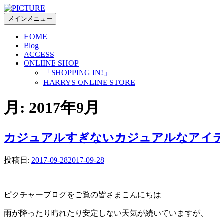
コ
ン
メインメニュー
テ
HOME
ン
Blog
ツ
ACCESS
へ
ONLIINE SHOP
ス
「SHOPPING IN!」
キ
HARRYS ONLINE STORE
ッ
プ
月:
2017年9月
カジュアルすぎないカジュアルなアイ
投稿日:
2017-09-28
2017-09-28
ピクチャーブログをご覧の皆さまこんにちは！
雨が降ったり晴れたり安定しない天気が続いていますが、