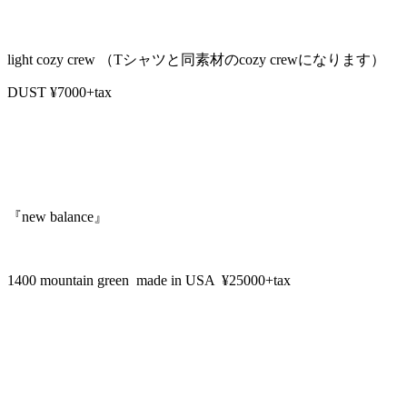
light cozy crew （Tシャツと同素材のcozy crewになります）
DUST ¥7000+tax
『new balance』
1400 mountain green made in USA ¥25000+tax