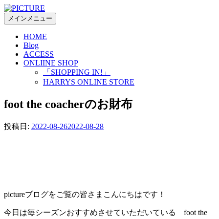
コ
ン
メインメニュー
テ
HOME
ン
Blog
ツ
ACCESS
へ
ONLIINE SHOP
ス
「SHOPPING IN!」
キ
HARRYS ONLINE STORE
ッ
プ
foot the coacherのお財布
投稿日:
2022-08-26
2022-08-28
pictureブログをご覧の皆さまこんにちはです！
今日は毎シーズンおすすめさせていただいている foot the