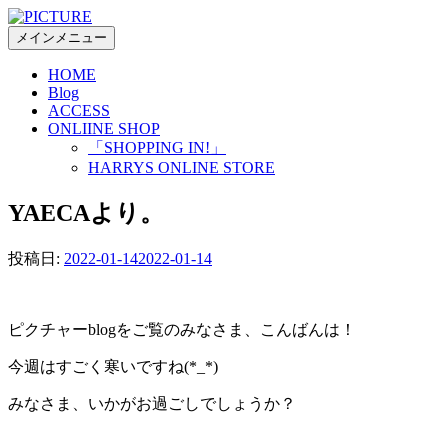
コ
ン
メインメニュー
テ
HOME
ン
Blog
ツ
ACCESS
へ
ONLIINE SHOP
ス
「SHOPPING IN!」
キ
HARRYS ONLINE STORE
ッ
プ
YAECAより。
投稿日:
2022-01-14
2022-01-14
ピクチャーblogをご覧のみなさま、こんばんは！
今週はすごく寒いですね(*_*)
みなさま、いかがお過ごしでしょうか？