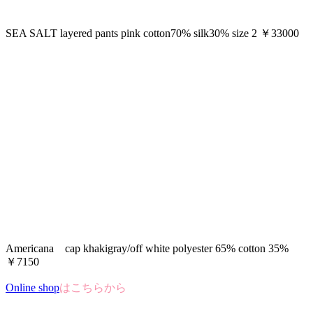
SEA SALT layered pants pink cotton70% silk30% size 2 ￥33000
Americana cap khakigray/off white polyester 65% cotton 35%
￥7150
Online shop
はこちらから