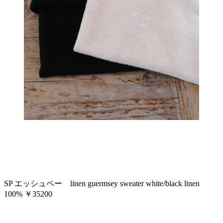
SP エッシュペー linen guermsey sweater white/black linen
100% ￥35200