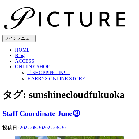
コ
ン
テ
ン
ツ
へ
メインメニュー
ス
HOME
キ
Blog
ッ
ACCESS
プ
ONLIINE SHOP
「SHOPPING IN!」
HARRYS ONLINE STORE
タグ:
sunshinecloudfukuoka
Staff Coordinate June③
投稿日:
2022-06-30
2022-06-30