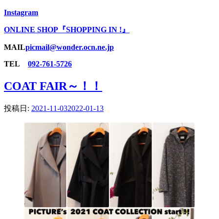
Instagram
ONLINE SHOP『SHOPPING IN !』
MAIL
picmail@wonder.ocn.ne.jp
TEL
092-761-5726
COAT FAIR～！！
投稿日:
2021-11-03
2022-01-13