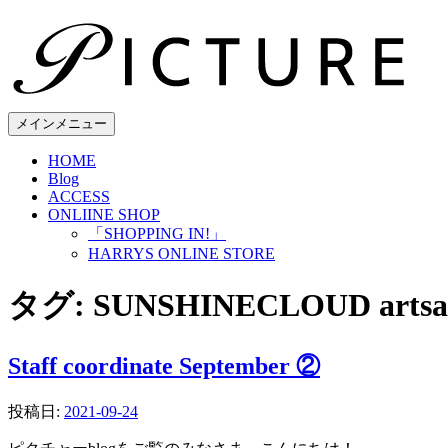
コ
ン
テ
ン
ツ
へ
メインメニュー
ス
HOME
キ
Blog
ッ
ACCESS
プ
ONLIINE SHOP
「SHOPPING IN!」
HARRYS ONLINE STORE
タグ:
SUNSHINECLOUD artsands
Staff coordinate September ②
投稿日:
2021-09-24