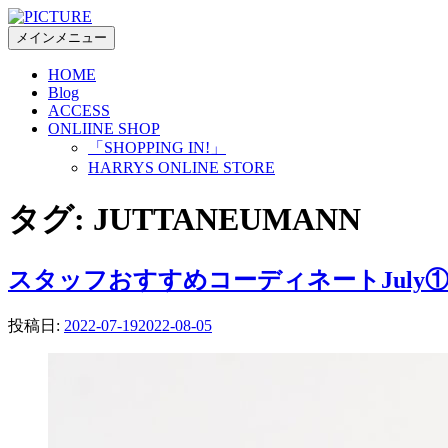
コ
ン
メインメニュー
テ
HOME
ン
Blog
ツ
ACCESS
へ
ONLIINE SHOP
ス
「SHOPPING IN!」
キ
HARRYS ONLINE STORE
ッ
プ
タグ:
JUTTANEUMANN
スタッフおすすめコーディネートJuly
投稿日:
2022-07-19
2022-08-05