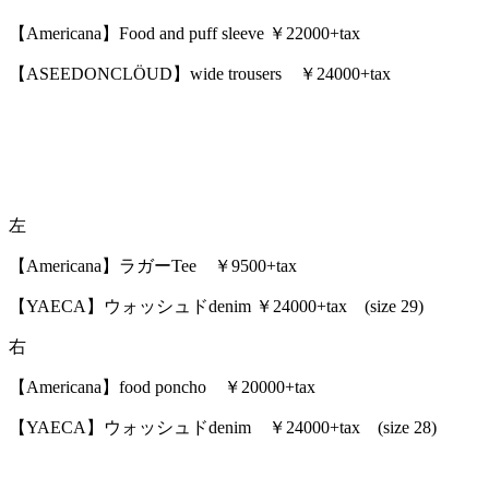
【Americana】Food and puff sleeve ￥22000+tax
【ASEEDONCLÖUD】wide trousers ￥24000+tax
左
【Americana】ラガーTee ￥9500+tax
【YAECA】ウォッシュドdenim ￥24000+tax (size 29)
右
【Americana】food poncho ￥20000+tax
【YAECA】ウォッシュドdenim ￥24000+tax (size 28)