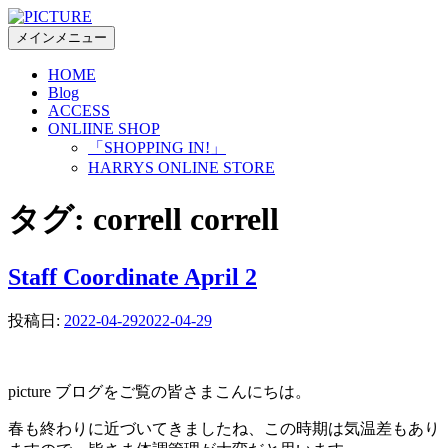
コ
ン
メインメニュー
テ
HOME
ン
Blog
ツ
ACCESS
へ
ONLIINE SHOP
ス
「SHOPPING IN!」
キ
HARRYS ONLINE STORE
ッ
プ
タグ:
correll correll
Staff Coordinate April 2
投稿日:
2022-04-29
2022-04-29
picture ブログをご覧の皆さまこんにちは。
春も終わりに近づいてきましたね、この時期は気温差もあり