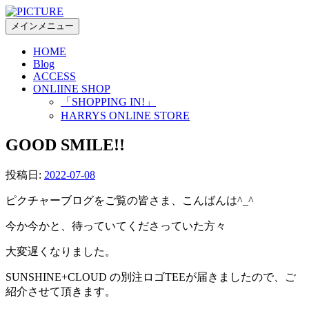
コ
ン
メインメニュー
テ
HOME
ン
Blog
ツ
ACCESS
へ
ONLIINE SHOP
ス
「SHOPPING IN!」
キ
HARRYS ONLINE STORE
ッ
GOOD SMILE!!
プ
投稿日:
2022-07-08
ピクチャーブログをご覧の皆さま、こんばんは^_^
今か今かと、待っていてくださっていた方々
大変遅くなりました。
SUNSHINE+CLOUD の別注ロゴTEEが届きましたので、ご
紹介させて頂きます。