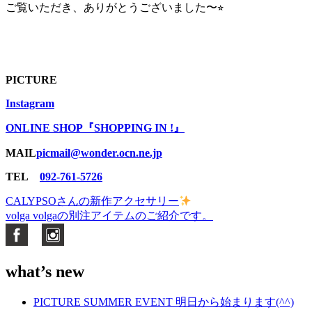
ご覧いただき、ありがとうございました〜⭐︎
PICTURE
Instagram
ONLINE SHOP『SHOPPING IN !』
MAIL
picmail@wonder.ocn.ne.jp
TEL
092-761-5726
CALYPSOさんの新作アクセサリー
投
volga volgaの別注アイテムのご紹介です。
稿
ナ
what’s new
ビ
ゲ
PICTURE SUMMER EVENT 明日から始まります(^^)