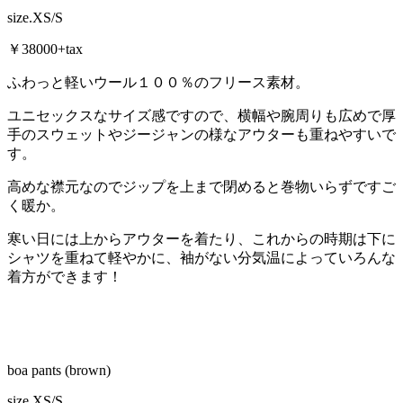
size.XS/S
￥38000+tax
ふわっと軽いウール１００％のフリース素材。
ユニセックスなサイズ感ですので、横幅や腕周りも広めで厚
手のスウェットやジージャンの様なアウターも重ねやすいで
す。
高めな襟元なのでジップを上まで閉めると巻物いらずですご
く暖か。
寒い日には上からアウターを着たり、これからの時期は下に
シャツを重ねて軽やかに、袖がない分気温によっていろんな
着方ができます！
boa pants (brown)
size.XS/S