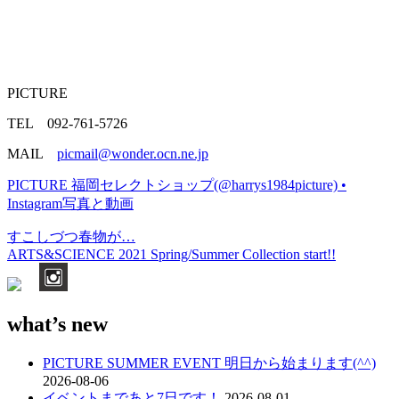
PICTURE
TEL 092-761-5726
MAIL
picmail@wonder.ocn.ne.jp
PICTURE 福岡セレクトショップ(@harrys1984picture) •
Instagram写真と動画
すこしづつ春物が…
投
ARTS&SCIENCE 2021 Spring/Summer Collection start!!
稿
ナ
what’s new
ビ
ゲ
PICTURE SUMMER EVENT 明日から始まります(^^)
ー
2026-08-06
イベントまであと7日です！
2026-08-01