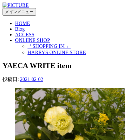
コ
ン
メインメニュー
テ
HOME
ン
Blog
ツ
ACCESS
へ
ONLIINE SHOP
ス
「SHOPPING IN!」
キ
HARRYS ONLINE STORE
ッ
YAECA WRITE item
プ
投稿日:
2021-02-02