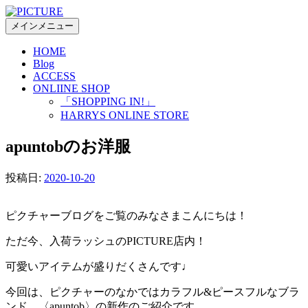
コ
ン
メインメニュー
テ
HOME
ン
Blog
ツ
ACCESS
へ
ONLIINE SHOP
ス
「SHOPPING IN!」
キ
HARRYS ONLINE STORE
ッ
プ
apuntobのお洋服
投稿日:
2020-10-20
ピクチャーブログをご覧のみなさまこんにちは！
ただ今、入荷ラッシュのPICTURE店内！
可愛いアイテムが盛りだくさんです♩
今回は、ピクチャーのなかではカラフル&ピースフルなブラ
ンド 〈apuntob〉の新作のご紹介です。