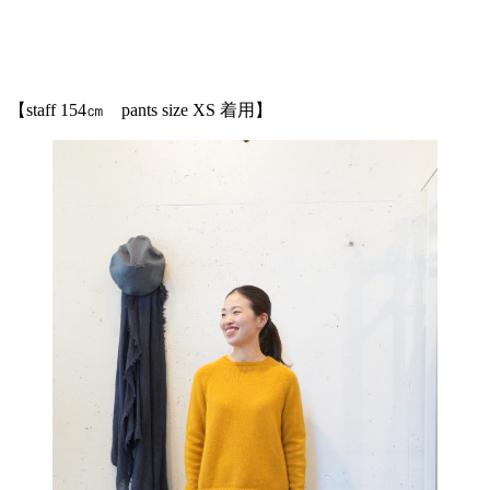
【staff 154㎝ pants size XS 着用】