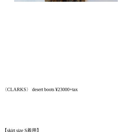
〈CLARKS〉 desert boots ¥23000+tax
【skirt size S着用】