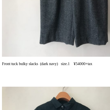
Front tuck bulky slacks (dark navy) size.1 ¥54000+tax