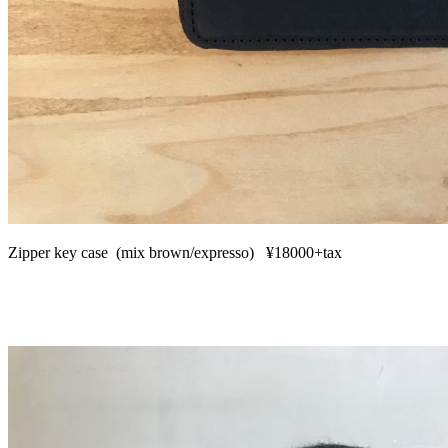
Zipper key case (mix brown/expresso) ¥18000+tax