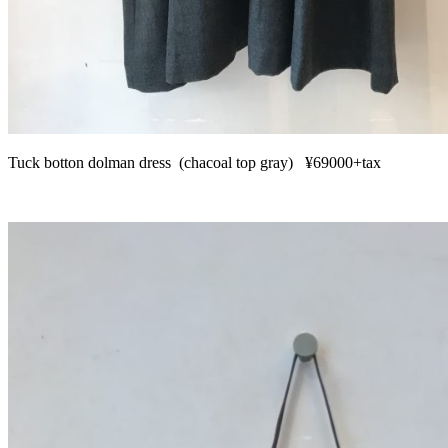
Tuck botton dolman dress (chacoal top gray) ¥69000+tax