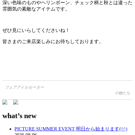
深い色味のものやヘリンボーン、チェック柄と秋とは違った
雰囲気の素敵なアイテムです。
ぜひ見にいらしてくださいね！
皆さまのご来店楽しみにお待ちしております。
フェアアイルセーター
投
小物たち
稿
ナ
ビ
what’s new
ゲ
PICTURE SUMMER EVENT 明日から始まります(^^)
ー
2026-08-06