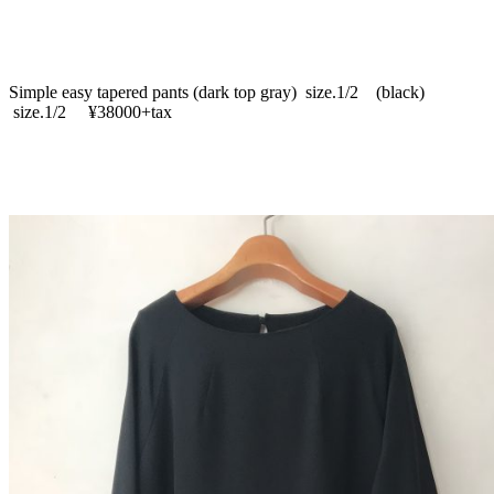
Simple easy tapered pants (dark top gray) size.1/2 (black)
size.1/2 ¥38000+tax