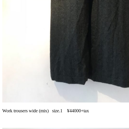
Work trousers wide (mix) size.1 ¥44000+tax