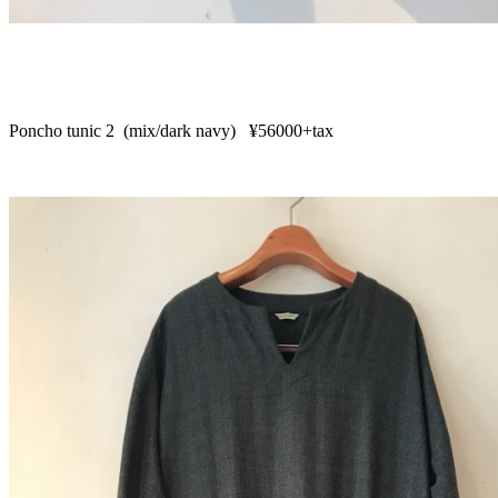
Poncho tunic 2 (mix/dark navy) ¥56000+tax