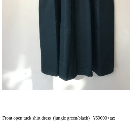
Front open tuck shirt dress (jungle green/black) ¥69000+tax