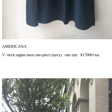
AMERICANA
V−neck raglan maxi one-piece (navy) one size ¥17000+tax