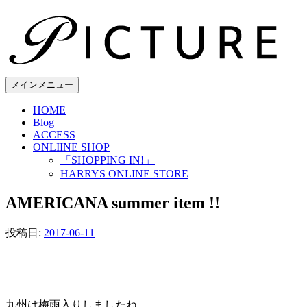
コ
ン
テ
ン
ツ
へ
メインメニュー
ス
HOME
キ
Blog
ッ
ACCESS
プ
ONLIINE SHOP
「SHOPPING IN!」
HARRYS ONLINE STORE
AMERICANA summer item !!
投稿日:
2017-06-11
九州は梅雨入りしましたね