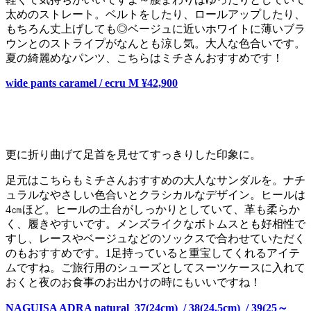
太めのストレート。ベルトをしたり、ロールアップしたり、
もちろん丈上げしても◎ベージュに近いホワイトに薄いブラ
ウンとのストライプがなんとも涼し気。大人な色合いです。
夏の綺麗めなパンツ、こちらはミチさんおすすめです！
wide pants caramel / ecru M ¥42,900
更に折り曲げて足首を見せてすっきりした印象に。
足元はこちらもミチさんおすすめの大人なサンダルを。ナチ
ュラルなやさしい色合いとクラシカルなデザイン。ヒールは
4㎝ほど。ヒールの土台がしっかりとしていて、革も柔らか
く、履きやすいです。メンズライクなボトムスとも好相性で
すし、レースやベージュなどのソックスで合わせていただく
のもおすすめです。1足持っていると重宝してくれるアイテ
ムですね。ご旅行用のシューズとしてスーツケースに入れて
おくと夜のお食事のお出かけの時にもいいですね！
NAGUISA ADRA natural 37(24cm) / 38(24.5cm) / 39(25～