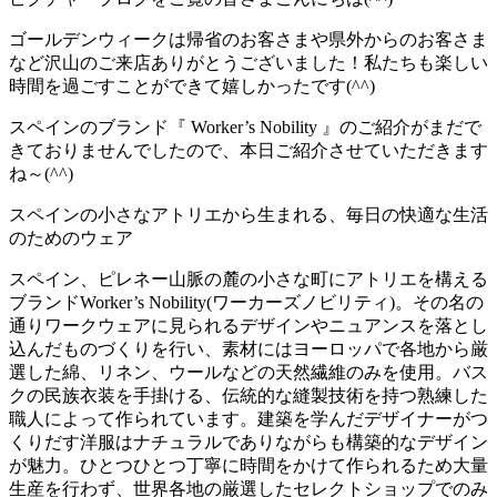
ゴールデンウィークは帰省のお客さまや県外からのお客さま
など沢山のご来店ありがとうございました！私たちも楽しい
時間を過ごすことができて嬉しかったです(^^)
スペインのブランド『 Worker’s Nobility 』のご紹介がまだで
きておりませんでしたので、本日ご紹介させていただきます
ね～(^^)
スペインの小さなアトリエから生まれる、毎日の快適な生活
のためのウェア
スペイン、ピレネー山脈の麓の小さな町にアトリエを構える
ブランドWorker’s Nobility(ワーカーズノビリティ)。その名の
通りワークウェアに見られるデザインやニュアンスを落とし
込んだものづくりを行い、素材にはヨーロッパで各地から厳
選した綿、リネン、ウールなどの天然繊維のみを使用。バス
クの民族衣装を手掛ける、伝統的な縫製技術を持つ熟練した
職人によって作られています。建築を学んだデザイナーがつ
くりだす洋服はナチュラルでありながらも構築的なデザイン
が魅力。ひとつひとつ丁寧に時間をかけて作られるため大量
生産を行わず、世界各地の厳選したセレクトショップでのみ