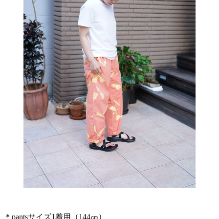
＊pantsサイズ1着用（144㎝）