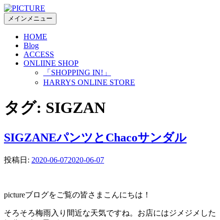
コ
ン
メインメニュー
テ
HOME
ン
Blog
ツ
ACCESS
へ
ONLIINE SHOP
ス
「SHOPPING IN!」
キ
HARRYS ONLINE STORE
ッ
プ
タグ:
SIGZAN
SIGZANEパンツとChacoサンダル
投稿日:
2020-06-07
2020-06-07
pictureブログをご覧の皆さまこんにちは！
そろそろ梅雨入り間近な天気ですね。お店にはジメジメした