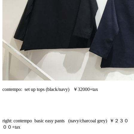
contempo: set up tops (black/navy) ￥32000+tax
right: contempo basic easy pants (navy/charcoal grey) ￥２３０
００+tax