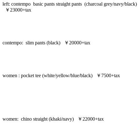
left: contempo basic pants straight pants (charcoal grey/navy/black)
￥23000+tax
contempo: slim pants (black) ￥20000+tax
women : pocket tee (white/yellow/blue/black) ￥7500+tax
women: chino straight (khaki/navy) ￥22000+tax