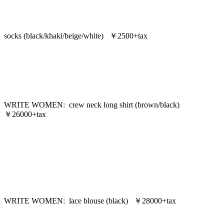
socks (black/khaki/beige/white) ￥2500+tax
WRITE WOMEN: crew neck long shirt (brown/black)
￥26000+tax
WRITE WOMEN: lace blouse (black) ￥28000+tax