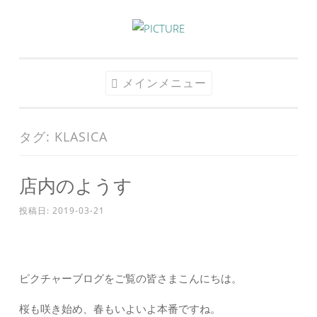
コ
ン
テ
メインメニュー
ン
ツ
へ
タグ:
KLASICA
ス
キ
店内のようす
ッ
プ
投稿日:
2019-03-21
ピクチャーブログをご覧の皆さまこんにちは。
桜も咲き始め、春もいよいよ本番ですね。