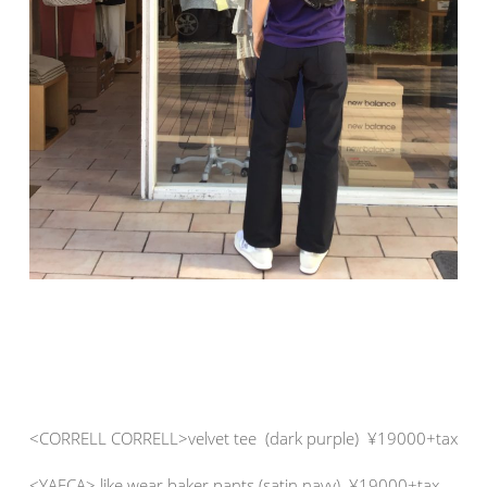
<CORRELL CORRELL>velvet tee (dark purple) ¥19000+tax
<YAECA> like wear baker pants (satin navy) ¥19000+tax