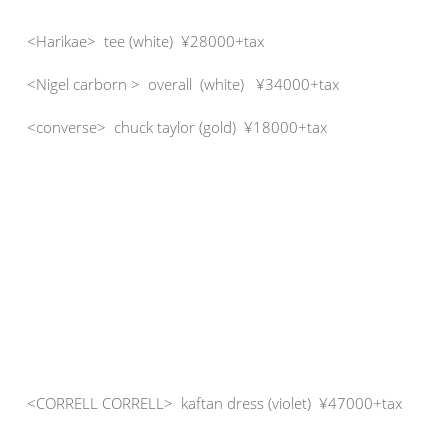
<Harikae> tee (white) ¥28000+tax
<Nigel carborn > overall (white) ¥34000+tax
<converse> chuck taylor (gold) ¥18000+tax
<CORRELL CORRELL> kaftan dress (violet) ¥47000+tax