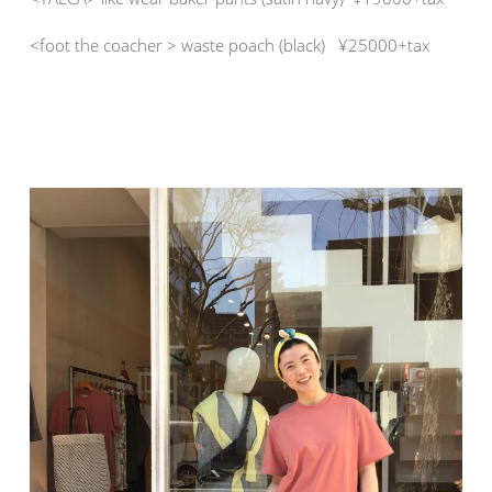
<foot the coacher > waste poach (black) ¥25000+tax