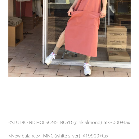
<STUDIO NICHOLSON> BOYD (pink almond) ¥33000+tax
<New balance> MNC (white silver) ¥19900+tax