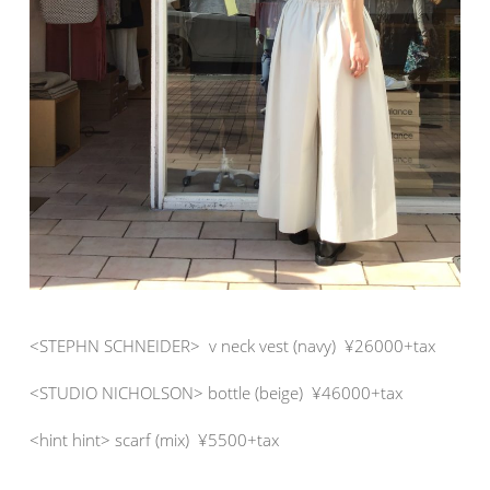
<STEPHN SCHNEIDER> v neck vest (navy) ¥26000+tax
<STUDIO NICHOLSON> bottle (beige) ¥46000+tax
<hint hint> scarf (mix) ¥5500+tax