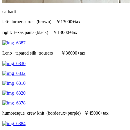
carhartt
left: turner carras (brown) ￥13000+tax
right: texas pants (black) ￥13000+tax
Leno tapared silk trousers ￥36000+tax
humoresque crew knit (bordeaux×purple) ￥45000+tax