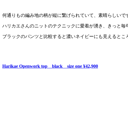
何通りもの編み地の柄が縦に繋げられていて、素晴らしいで
ハリカエさんのニットのテクニックに愛着が湧き、きっと毎
ブラックのパンツと比較すると濃いネイビーにも見えるとこ
Harikae Openwork top black size one ¥42,900