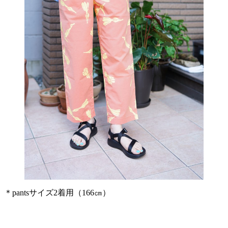
＊pantsサイズ2着用（166㎝）