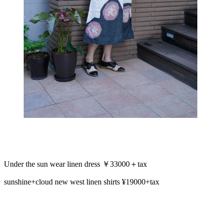
Under the sun wear linen dress ￥33000＋tax
sunshine+cloud new west linen shirts ¥19000+tax