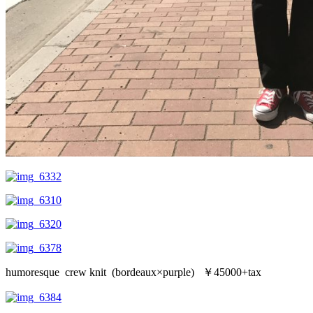
humoresque crew knit (bordeaux×purple) ￥45000+tax