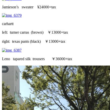
Jamieson’s sweater ¥24000+tax
carhartt
left: turner carras (brown) ￥13000+tax
right: texas pants (black) ￥13000+tax
Leno tapared silk trousers ￥36000+tax