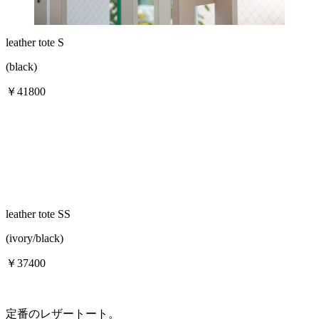
leather tote S
(black)
￥41800
leather tote SS
(ivory/black)
￥37400
定番のレザートート。