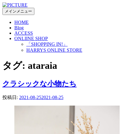
コ
ン
メインメニュー
テ
HOME
ン
Blog
ツ
ACCESS
へ
ONLIINE SHOP
ス
「SHOPPING IN!」
キ
HARRYS ONLINE STORE
ッ
プ
タグ:
ataraia
クラシックな小物たち
投稿日:
2021-08-25
2021-08-25