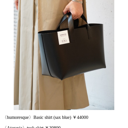
〈humoresque〉Basic shirt (sax blue) ￥44000
〈Ataraxia〉tuck skirt ￥30800