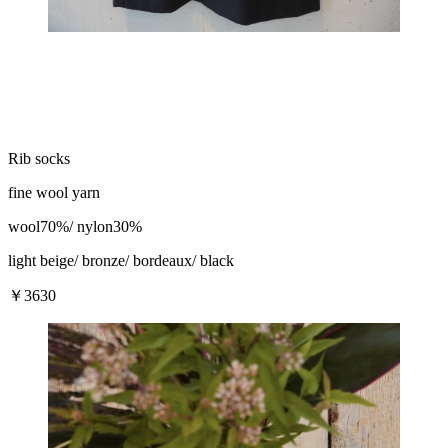
Rib socks
fine wool yarn
wool70%/ nylon30%
light beige/ bronze/ bordeaux/ black
￥3630