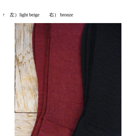
↑ 左）light beige 右） bronze