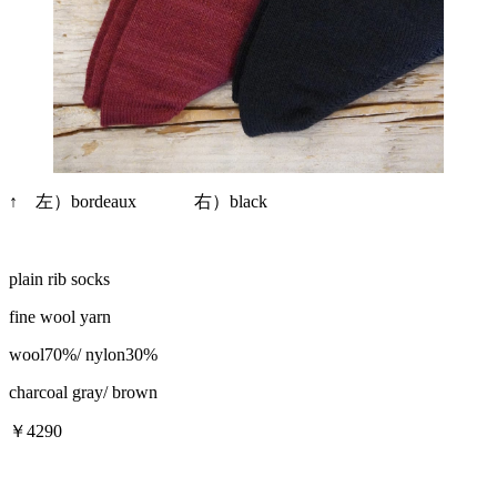
↑ 左）bordeaux 右）black
plain rib socks
fine wool yarn
wool70%/ nylon30%
charcoal gray/ brown
￥4290