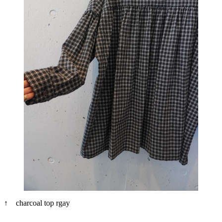
↑ charcoal top rgay