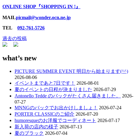
ONLINE SHOP『SHOPPING IN !』
MAIL
picmail@wonder.ocn.ne.jp
TEL
092-761-5726
過去の投稿
投
稿
what’s new
ナ
ビ
PICTURE SUMMER EVENT 明日から始まります(^^)
2026-08-06
ゲ
イベントまであと7日です！
2026-08-01
ー
夏のイベントの日程が決まりました
2026-07-29
Antonello Tedde のバックがたくさん届きました。
2026-
シ
07-27
ョ
MNNGのバックでお出かけしましょ！
2026-07-24
PORTER CLASSICのご紹介
2026-07-20
ン
humoresqueのお洋服でコーディネート
2026-07-17
新入荷の店内の様子
2026-07-13
夏のブラック
2026-07-04