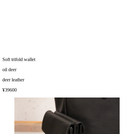
Soft trifold wallet
oil deer
deer leather
¥39600