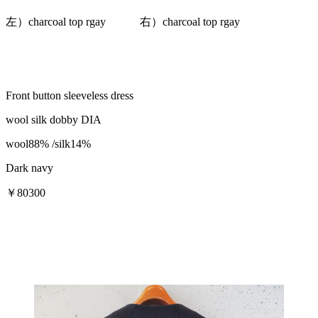
左）charcoal top rgay 右）charcoal top rgay
Front button sleeveless dress
wool silk dobby DIA
wool88% /silk14%
Dark navy
￥80300