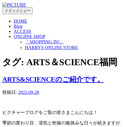
コ
ン
メインメニュー
テ
HOME
ン
Blog
ツ
ACCESS
へ
ONLIINE SHOP
ス
「SHOPPING IN!」
キ
HARRYS ONLINE STORE
ッ
プ
タグ:
ARTS＆SCIENCE福岡
ARTS&SCIENCEのご紹介です。
投稿日:
2022-09-28
ピクチャーブログをご覧の皆さまこんにちは！
季節の変わり目、湿気と乾燥の板挟みな日々が続きますが