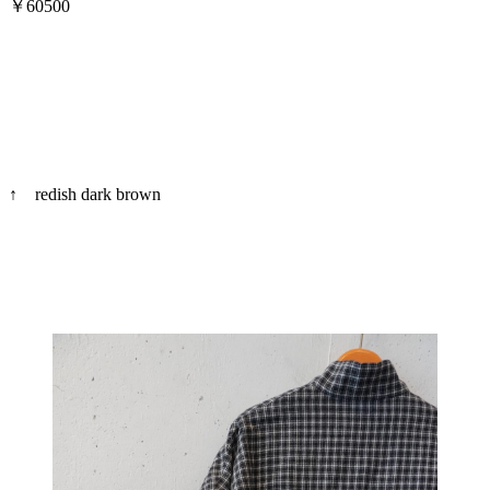
￥60500
↑ redish dark brown