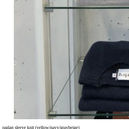
raglan sleeve knit (yellow/navy/graybeige)