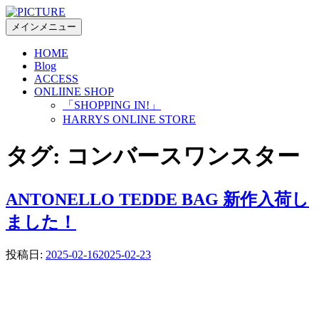
コ
ン
メインメニュー
テ
HOME
ン
Blog
ツ
ACCESS
へ
ONLIINE SHOP
ス
「SHOPPING IN!」
キ
HARRYS ONLINE STORE
ッ
プ
タグ:
コンバースワンスター
ANTONELLO TEDDE BAG 新作入荷し
ました！
投稿日:
2025-02-16
2025-02-23