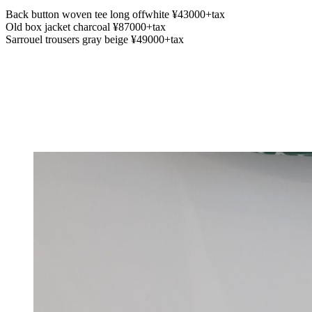
Back button woven tee long offwhite ¥43000+tax
Old box jacket charcoal ¥87000+tax
Sarrouel trousers gray beige ¥49000+tax