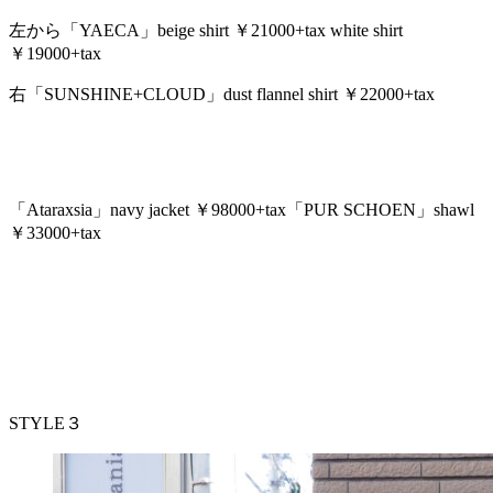
左から「YAECA」beige shirt ￥21000+tax white shirt
￥19000+tax
右「SUNSHINE+CLOUD」dust flannel shirt ￥22000+tax
「Ataraxsia」navy jacket ￥98000+tax「PUR SCHOEN」shawl
￥33000+tax
STYLE３