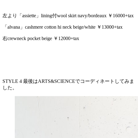
左より「assiette」lining付wool skirt navy/bordeaux ￥16000+tax
「alvana」cashmere cotton hi neck beige/white ￥13000+tax
右crewneck pocket beige ￥12000+tax
STYLE 4 最後はARTS&SCIENCEでコーディネートしてみま
した。