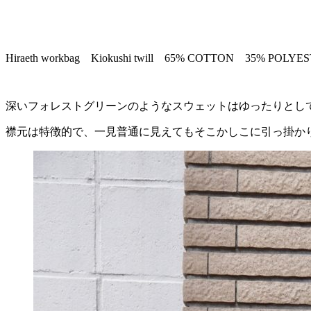
Hiraeth workbag Kiokushi twill 65% COTTON 35% POLYES
深いフォレストグリーンのようなスウェットはゆったりとし
襟元は特徴的で、一見普通に見えてもそこかしこに引っ掛か