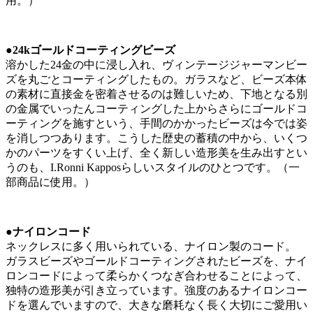
用。）
●24kゴールドコーティングビーズ
溶かした24金の中に浸し入れ、ヴィンテージジャーマンビー
ズを丸ごとコーティングしたもの。ガラスなど、ビーズ本体
の素材に直接金を密着させるのは難しいため、下地となる別
の金属でいったんコーティングした上からさらにゴールドコ
ーティングを施すという、手間のかかったビーズは今では姿
を消しつつあります。こうした歴史の蓄積の中から、いくつ
かのパーツをすくい上げ、全く新しい造形美を生み出すとい
うのも、I.Ronni Kapposらしいスタイルのひとつです。（一
部商品に使用。）
●ナイロンコード
ネックレスに多く用いられている、ナイロン製のコード。
ガラスビーズやゴールドコーティングされたビーズを、ナイ
ロンコードによって柔らかくつなぎ合わせることによって、
独特の造形美が引き立っています。強度のあるナイロンコー
ドを選んでいますので、大きな磨耗なく長く大切にご愛用い