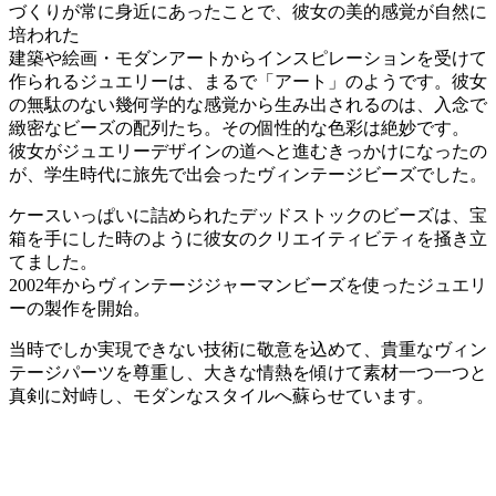
づくりが常に身近にあったことで、彼女の美的感覚が自然に
培われた
建築や絵画・モダンアートからインスピレーションを受けて
作られるジュエリーは、まるで「アート」のようです。彼女
の無駄のない幾何学的な感覚から生み出されるのは、入念で
緻密なビーズの配列たち。その個性的な色彩は絶妙です。
彼女がジュエリーデザインの道へと進むきっかけになったの
が、学生時代に旅先で出会ったヴィンテージビーズでした。
ケースいっぱいに詰められたデッドストックのビーズは、宝
箱を手にした時のように彼女のクリエイティビティを掻き立
てました。
2002年からヴィンテージジャーマンビーズを使ったジュエリ
ーの製作を開始。
当時でしか実現できない技術に敬意を込めて、貴重なヴィン
テージパーツを尊重し、大きな情熱を傾けて素材一つ一つと
真剣に対峙し、モダンなスタイルへ蘇らせています。