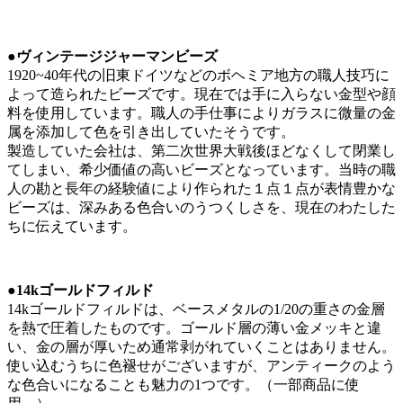
●ヴィンテージジャーマンビーズ
1920~40年代の旧東ドイツなどのボヘミア地方の職人技巧に
よって造られたビーズです。現在では手に入らない金型や顔
料を使用しています。職人の手仕事によりガラスに微量の金
属を添加して色を引き出していたそうです。
製造していた会社は、第二次世界大戦後ほどなくして閉業し
てしまい、希少価値の高いビーズとなっています。当時の職
人の勘と長年の経験値により作られた１点１点が表情豊かな
ビーズは、深みある色合いのうつくしさを、現在のわたした
ちに伝えています。
●14kゴールドフィルド
14kゴールドフィルドは、ベースメタルの1/20の重さの金層
を熱で圧着したものです。ゴールド層の薄い金メッキと違
い、金の層が厚いため通常剥がれていくことはありません。
使い込むうちに色褪せがございますが、アンティークのよう
な色合いになることも魅力の1つです。（一部商品に使