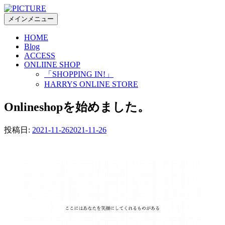
コ
ン
メインメニュー
テ
HOME
ン
Blog
ツ
ACCESS
へ
ONLIINE SHOP
ス
「SHOPPING IN!」
キ
HARRYS ONLINE STORE
ッ
プ
Onlineshopを始めました。
投稿日:
2021-11-26
2021-11-26